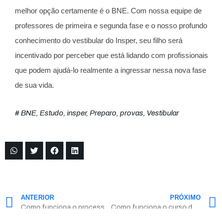
melhor opção certamente é o BNE. Com nossa equipe de
professores de primeira e segunda fase e o nosso profundo
conhecimento do vestibular do Insper, seu filho será
incentivado por perceber que está lidando com profissionais
que podem ajudá-lo realmente a ingressar nessa nova fase
de sua vida.
#
BNE
,
Estudo
,
insper
,
Preparo
,
provas
,
Vestibular
ANTERIOR
PRÓXIMO
Como funciona o processo de de bolsas do Insper?
Como funciona o curso de direito do Insper?