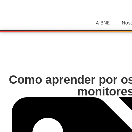
Ir
para
o
A BNE
Nos
conteúdo
Como aprender por o
monitore