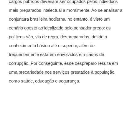
cargos públicos deveriam ser ocupados pelos indivíduos
mais preparados intelectual e moralmente. Ao se analisar a
conjuntura brasileira hodierna, no entanto, é visto um
cenário oposto ao idealizado pelo pensador grego: os
políticos são, via de regra, despreparados, desde o
conhecimento básico até o superior, além de
frequentemente estarem envolvidos em casos de
corrupção. Por conseguinte, esse despreparo resulta em
uma precariedade nos serviços prestados à população,
como saúde, educação e segurança.
⠀⠀⠀⠀⠀⠀⠀
Quando utilizar?
Dessa maneira, tal conhecimento pode ser utilizado como
um “coringa”, entrando no seu texto sempre que a má