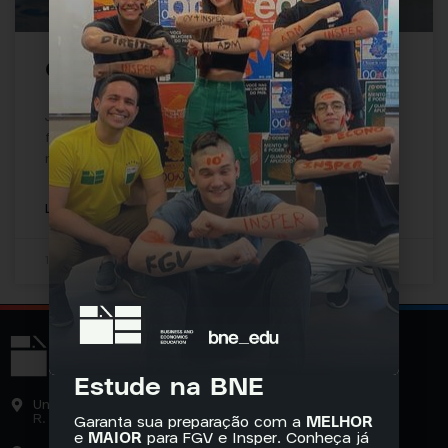
O vestibulando é uma empresa
Já que aqui no BNE falamos com muitos dos
futuros grandes empresários e executivos das
melhores faculdades de negócios do
LER MAIS »
18 de maio de 2022
Nenhum comentário
Estude na BNE
Unidade Vila Olímpia, São Paulo - SP
R. Gomes de Carvalho, 1765
Garanta sua preparação com a
MELHOR
e
MAIOR
para FGV e Insper. Conheça já