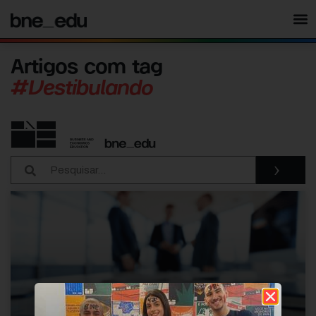
Artigos com tag
#Vestibulando
›