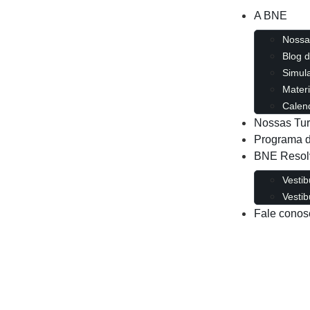
A BNE
Nossa 
Blog 
Simul
Materi
Calend
Nossas Tu
Programa d
BNE Resol
Vestib
Vestib
Fale conos