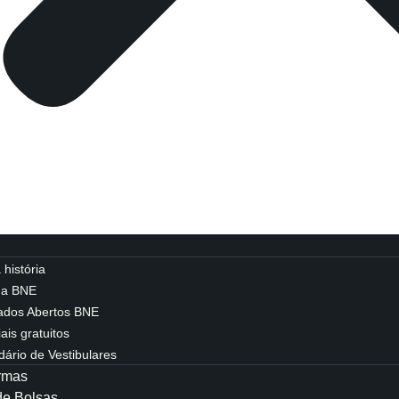
história
da BNE
ados Abertos BNE
ais gratuitos
dário de Vestibulares
rmas
de Bolsas