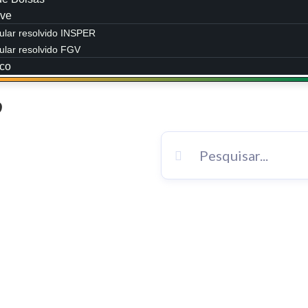
ve
bular resolvido INSPER
ular resolvido FGV
co
o