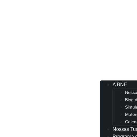
A BNE
Nossa 
Blog 
Simul
Materi
Calen
Nossas Tu
Programa 