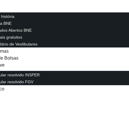
história
da BNE
ados Abertos BNE
ais gratuitos
ário de Vestibulares
rmas
e Bolsas
ve
ular resolvido INSPER
ular resolvido FGV
co