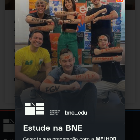
6 dicas para deixar de ser
atrapalhado pelo celular! (e
talvez ajudado!)
É indiscutível que os aparelhos celulares estão
intrinsecamente inseridos na rotina da maioria da
população brasileira nos dias atuais. E,
LER MAIS »
25 de janeiro de 2022
Nenhum comentário
Estude na BNE
Garanta sua preparação com a
MELHOR