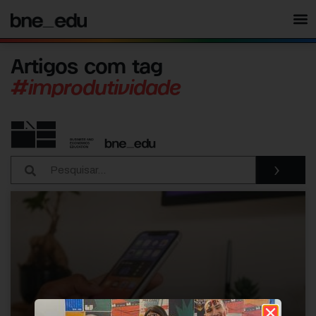
Artigos com tag
#improdutividade
›