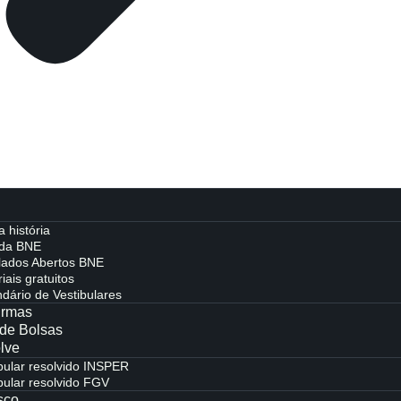
 história
 da BNE
lados Abertos BNE
iais gratuitos
dário de Vestibulares
urmas
de Bolsas
lve
bular resolvido INSPER
bular resolvido FGV
sco