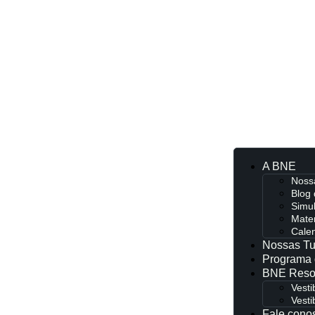
A BNE
Nossa
Blog
Simu
Mater
Calen
Nossas T
Programa 
BNE Reso
Vesti
Vesti
Fale cono