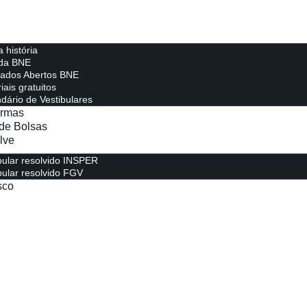
 história
 da BNE
lados Abertos BNE
iais gratuitos
dário de Vestibulares
urmas
de Bolsas
lve
bular resolvido INSPER
bular resolvido FGV
sco