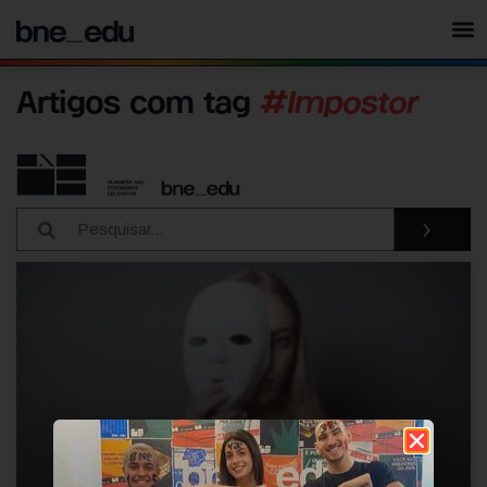
Artigos com tag
#Impostor
›