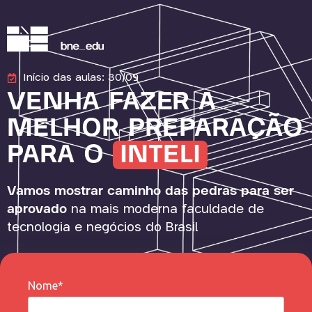
Início das aulas: 30/09
VENHA FAZER A
MELHOR PREPARAÇÃO
PARA O
INTELI
Vamos mostrar caminho das pedras para ser
aprovado
na mais moderna faculdade de
tecnologia e negócios do Brasil
Nome*