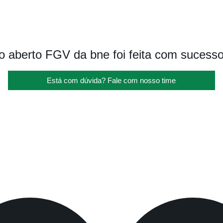
o aberto FGV da bne foi feita com sucesso
Está com dúvida? Fale com nosso time